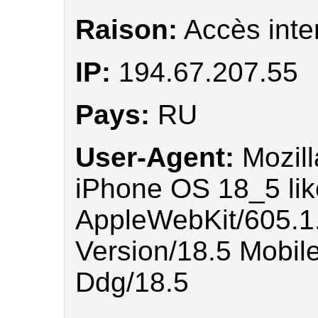
Raison:
Accès inte
IP:
194.67.207.55
Pays:
RU
User-Agent:
Mozill
iPhone OS 18_5 li
AppleWebKit/605.1
Version/18.5 Mobil
Ddg/18.5